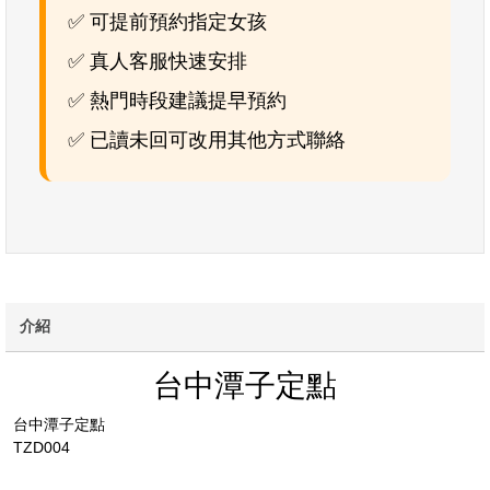
✅ 可提前預約指定女孩
✅ 真人客服快速安排
✅ 熱門時段建議提早預約
✅ 已讀未回可改用其他方式聯絡
介紹
台中潭子定點
台中潭子定點
TZD004