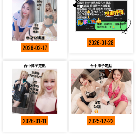
2026-01-28
2026-02-17
台中潭子定點
台中潭子定點
2026-01-11
2025-12-22