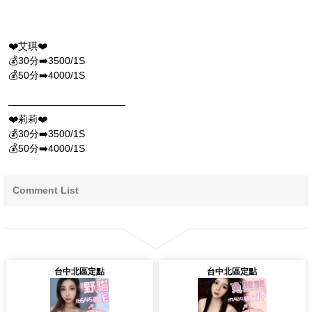
❤️艾琪❤️
💰30分➡️3500/1S
💰50分➡️4000/1S
————————————
❤️莉莉❤️
💰30分➡️3500/1S
💰50分➡️4000/1S
Comment List
台中北區定點
台中北區定點