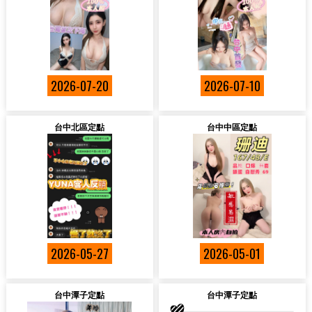
2026-07-20
2026-07-10
台中北區定點
台中中區定點
2026-05-27
2026-05-01
台中潭子定點
台中潭子定點