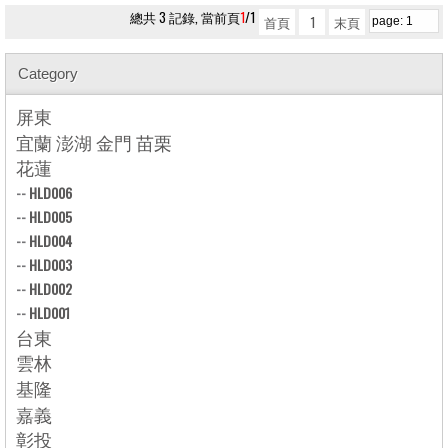
總共 3 記錄, 當前頁
1
/1
首頁
1
末頁
Category
屏東
宜蘭 澎湖 金門 苗栗
花蓮
--
HLD006
--
HLD005
--
HLD004
--
HLD003
--
HLD002
--
HLD001
台東
雲林
基隆
嘉義
彰投